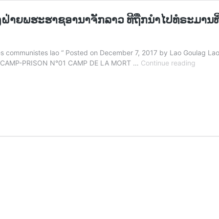
າຍພຮະຮາຊອານາຈັກລາວ ທີຖືກນຳໄປທໍຣະມານທີ່ສູນ
des communistes lao “ Posted on December 7, 2017 by Lao Goulag La
“ຣາຍຣ
R LE CAMP-PRISON N°01 CAMP DE LA MORT …
Continue reading
ອຽດ
ແລະ
ຣາຍ
ຊື່
ນັກໂທດ
ການ
ເມືອງ
ຂອງ
ຝ່າຍ
ພ
ຮະ
ຮາຊ
ອານາຈັ
ລາວ
ທີ