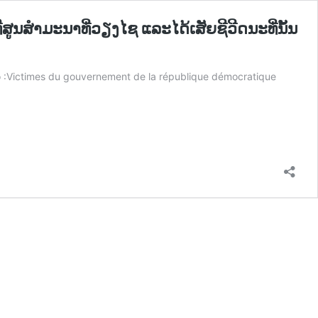
ສຳມະນາທີ່ວຽງໄຊ ແລະໄດ້ເສັຍຊີວີດນະທີ່ນັ້ນ
o :Victimes du gouvernement de la république démocratique
ະ
ກ