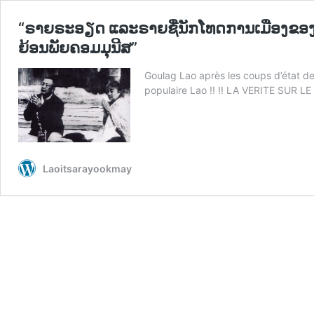
“ຣາຍຣະອຽດ ແລະຣາຍຊື່ນັກໂທດການເມືອງຂອງຝ່
ຍ້ອນພັຍຄອມມຸນີສ”
Goulag Lao après les coups d’état 
populaire Lao !! !! LA VERITE SU
Laoitsarayookmay