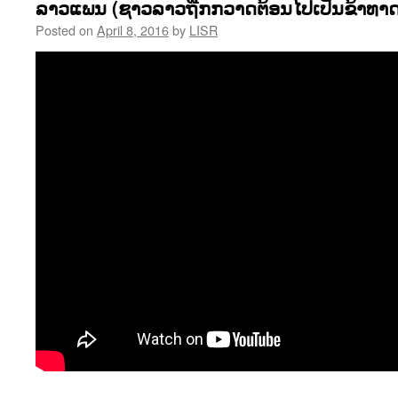
ລາວແພນ (ຊາວລາວຖືກກວາດຕ້ອນໄປເປັນຂ້າທາດ
Posted on
April 8, 2016
by
LISR