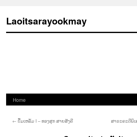
Laoitsarayookmay
Skip
Home
to
←
ປື້ມເຫລັ້ມ I – ທອງສຸກ ສາຍສັງຄີ
ສາຣະຄະດີພິເສ
content