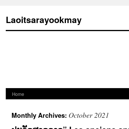
Laoitsarayookmay
Skip
Home
to
October 2021
Monthly Archives:
content