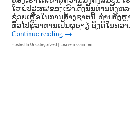
ໃຫຍ່ປະເທສຂອງເຮົາ.ດັ່ງນັ້ນທ່ານທັງຫ
ຊ່ວຍເຫຼືອໃນການສ້າງຊາຕນີ້. ທ່ານທັງຫ
ທົ່ວໄປຮູ້ວ່າທ່ານເປັນຜູ່ຊາຽ ຊື່ງດີໃນ
Continue reading
→
Posted in
Uncategorized
|
Leave a comment