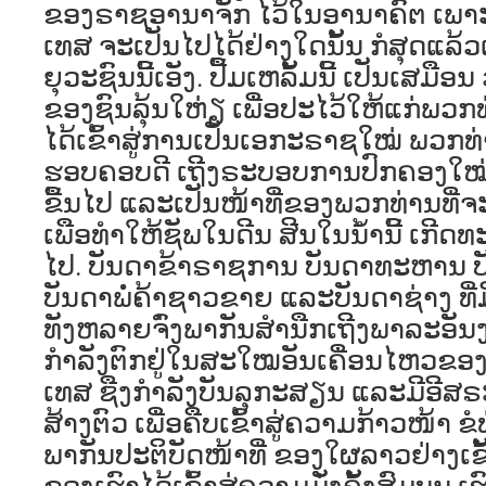
ຂອງຣາຊອານາຈັກ ໄວ້ໃນອານາຄົຕ ເພາ
ເທສ ຈະເປັນໄປໄດ້ຢ່າງໃດນັ້ນ ກໍສຸດແລ້
ຍຸວະຊົນນີ້ເອັງ. ປື້ມເຫລັ້ມນີ້ ເປັນເສມືອນ
ຂອງຊົນລຸ້ນໃຫ່ຽ ເພື່ອປະໄວ້ໃຫ້ແກ່ພວ
ໄດ້ເຂົ້າສູ່ການເປັນເອກະຣາຊໃໝ່ ພວກທ່າ
ຮອບຄອບດີ ເຖີງຣະບອບການປົກຄອງໃໝ່ນີ້
ຂື້ນໄປ ແລະເປັນໜ້າທີ່ຂອງພວກທ່ານທີ່ຈ
ເພືອທໍາໃຫ້ຊັພໃນດີນ ສີນໃນນໍ້ານີ້ ເກີດທະ
ໄປ. ບັນດາຂ້າຣາຊການ ບັນດາທະຫານ 
ບັນດາພໍ່ຄ້າຊາວຂາຍ ແລະບັນດາຊ່າງ ທີ່ມີ
ທັງຫລາຍຈົ່ງພາກັນສໍານືກເຖີງພາລະອັ
ກໍາລັງຕົກຢູ່ໃນສະໃໝອັນເຄື່ອນໄຫວຂ
ເທສ ຊືງກໍາລັງບັນລຸກະສຽນ ແລະມີອີສຣ
ສ້າງຕົວ ເພື່ອຄືບເຂົ້າສູ່ຄວາມກ້າວໜ້າ ຂ
ພາກັນປະຕິບັດໜ້າທີ່ ຂອງໃຜລາວຢ່າງເຂ
ຂອງເຮົາໄດ້ເຂົ້າສູ່ຄວາມມັ່ງຄັ້ງສົມບູນ ເຮົ