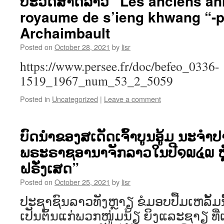
ປະວັດສາດລາວ” Les anciens an
royaume de s’ieng khwang “-p
Archaimbault
Posted on
October 28, 2021
by
lisr
https://www.persee.fr/doc/befeo_0336-
1519_1967_num_53_2_5059
Posted in
Uncategorized
|
Leave a comment
ບົດນຳຂອງສເດັດເຈົ້າບູນອູ້ມ ນະຈຳປ
ພຣະຣາຊອານາຈັກລາວໃນປີ໑໙໔໙ ຫຼ
ຝຣັ່ງເສດ”
Posted on
October 25, 2021
by
lisr
ປະຊາຊົນລາວທັງຫຼາຽ ຂໍມອບປື້ມເຫລັ້ມ
ເປັນຕົ້ນແກ່ພວກໜູ່ມນ້ຽ ຍິງແລະຊາຽ ທີ່