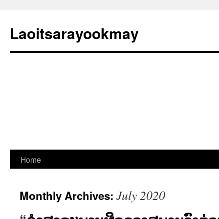
Laoitsarayookmay
Skip
Home
to
July 2020
Monthly Archives:
content