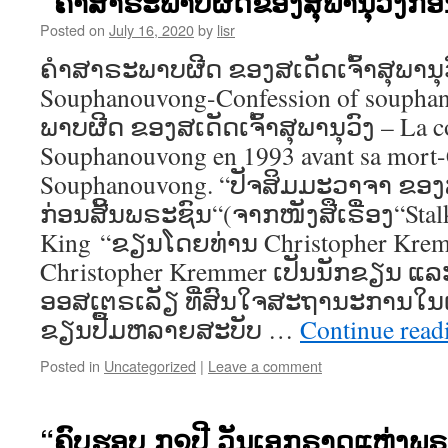
“ຄຳສາຣະພາບຜິດຂອງສຸພານຸວົງກ່ອ
Posted on
July 16, 2020
by
lisr
ຄຳສາຣະພາບຜີດ ຂອງສເດັດເຈົ້າສຸພານຸວົ
Souphanouvong-Confession of souph
ພາບຜີດ ຂອງສເດັດເຈົ້າສຸພານຸວົງ – La c
Souphanouvong en 1993 avant sa mort-
Souphanouvong. “ປັຈສິມມະວາຈາ ຂອງສເ
ກ່ອນສີ້ນພຣະຊົນ“(ຈາກໜັງສືເຣື່ອງ“Stalk
King “ຂຽນໂດຍທ່ານ Christopher Krem
Christopher Kremmer ເປັນນັກຂຽນ ແລ
ອອສເຕຣເລັຽ ທີ່ສົນໃຈສະຖານະການໃນເ
ຂຽນປື້ມຫລາຍສະບັບ …
Continue rea
Posted in
Uncategorized
|
Leave a comment
“ຄົບຮອບ ໗໑ປີ ວັນເອກຣາດແຫ່ງພ