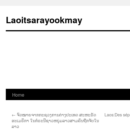
Laoitsarayookmay
Skip
Home
to
←
ຈົດໝາຍຈາກກະຊວງການຕ່າງປະເທດ ສະຫະຣັດ
Laos:Des sép
content
ອະເມຣິກາ ໃນກໍຣະນີຊາວຫນຸ່ມລາວສາມຄົນຖືກຈັບໃນ
ລາວ