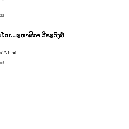
ent
ໂດຍມະຫາສີລາ ວີຣະວົງສ໌
ad/3.html
ent