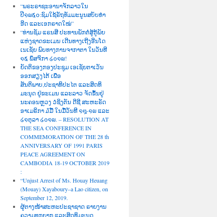
“ພຣະຣາຊະອານາຈັກລາວໃນ
ປີ໑໙໕໐:ຊົມໃຊ້ຣັຖທັມມະນູນສບັບທຳ
ອີດ ແລະເອກຣາດໃໝ່”
“ທ່ານຊັມ ແຣນສີ ປະທານພັກຕໍ່ສູ້ກູ້ພັຍ
ແຫ່ງຊາດຂະເມນ ເດີນທາງເຖີງອີນໂດ
ເນເຊັຍ ພົບທາງການຈາກາຕາ ໃນວັນທີ
໑໕ ພຶສຈິກາ ໒໐໑໙!
ຍັດຕິຂອງກອງປະຊຸມ ເອເຊັຍຕາເວັນ
ອອກສຽງໄຕ້ ເພື່ອ
ສັນຕິພາບ,ປະຊາທິປະໄຕ ແລະສິດທິ
ມະນຸດ ຢູ່ຂະເມນ ແລະລາວ ຈັດຂຶ້ນຢູ່
ນະຄອນຫຼວງ ວໍຊິງຕັນ ດີຊີ ສະຫະຣັດ
ອາເມຣິກາ ໓ມື້ ໃນມື້ວັນທີ ໑໘-໑໙ ແລະ
໒໑ຕຸລາ ໒໐໑໙. – RESOLUTION AT
THE SEA CONFERENCE IN
COMMEMORATION OF THE 28 th
ANNIVERSARY OF 1991 PARIS
PEACE AGREEMENT ON
CAMBODIA 18-19 OCTOBER 2019
:
“Unjust Arrest of Ms. Houay Heuang
(Mouay) Xayaboury–a Lao citizen, on
September 12, 2019.
ຜູ້ຕາງໜ້າສະຫະປະຊາຊາດ ຣາຍງານ
ຄວາມທຸກຍາກ ແລະສິດທິມະນຸດ