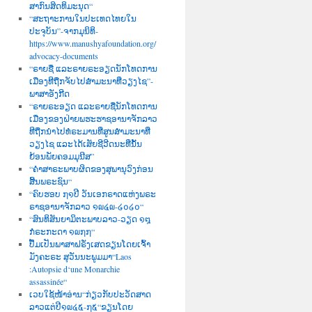
ສາກົນສິດທິມະນຸດ“
“ສະຖາະການໃນປະເທດໄທຍໃນ
ປະຈຸບັນ”-ຈາກມຸນິທິ-
https://www.manushyafoundation.org/
advocacy-documents
“ຣາຍຊື່ ແລະຣາຍຣະອຽດນັກໂທດການ
ເມືອງທີຖືກຈັບໄປສຳມະນາທີ່ວຽງໄຊ”-
ພາສາອັງກີດ
“ຣາຍຣະອຽດ ແລະຣາຍຊື່ນັກໂທດການ
ເມືອງຂອງຝ່າຍພຮະຮາຊອານາຈັກລາວ
ທີຖືກນຳໄປທໍຣະມານທີ່ສູນສຳມະນາທີ່
ວຽງໄຊ ແລະໄດ້ເສັຍຊີວີດນະທີ່ນັ້ນ
ຍ້ອນພັຍຄອມມຸນີສ”
“ຄຳສາຣະພາບຜິດຂອງສຸພານຸວົງກ່ອນ
ສີ້ນພຣະຊົນ“
“ຄົບຮອບ ໗໑ປີ ວັນເອກຣາດແຫ່ງພຣະ
ຣາຊອານາຈັກລາວ ໑໙໔໙-໒໐໒໐“
“ສົນທິສັນຍາມິຕະພາບລາວ-ວຽດ ໑໘
ກໍຣະກະດາ ໑໙໗໗“
ປື້ມເປັນພາສາຝຣັ່ງເສດຂຽນໂດຍເຈົ້າ
ມັງຄະຣະ ສຸວັນນະພູມມາ“Laos
:Autopsie d‘une Monarchie
assassinée“
ເວບໃຊ້ໜ້າອ່ານ“ກ່ຽວກັບປະວັດສາດ
ລາວແຕ່ປີ໑໙໔໕-໗໕“ຂຽນໂດຍ