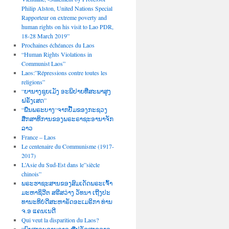
Philip Alston, United Nations Special
Rapporteur on extreme poverty and
human rights on his visit to Lao PDR,
18-28 March 2019”
Prochaines échéances du Laos
“Human Rights Violations in
Communist Laos”
Laos:”Répressions contre toutes les
religions”
“ຍານາງຊຸຍເມັງ ອະພິປາຍທີ່ສະພາສູງ
ຝຣັ່ງເສດ”
“ພືນພຣະບາງ“ຈາກປື້ມຂອງກະຊວງ
ສືກສາທິການຂອງພຣະຣາຊະອານາຈັກ
ລາວ
France – Laos
Le centenaire du Communisme (1917-
2017)
L’Asie du Sud-Est dans le”siècle
chinois”
ພຣະຮາຊະສານຂອງສົມເດັດພຣະເຈົ້າ
ມະຫາຊິວີຕ ສຣີສວ່າງ ວັທນາ ເຖີງປະ
ທານະທິບໍດີສະຫາຣັດອະເມຣິກາ ທ່ານ
ຈ.ອ ແຄນເນດີ
Qui veut la disparition du Laos?