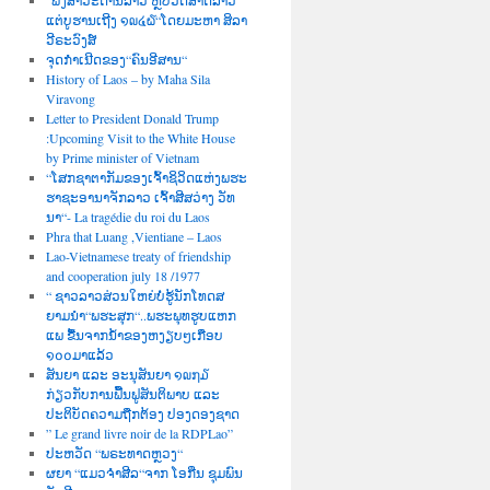
“ພົງສາວະດານລາວ ຫຼືປວັດສາດລາວ
ແຕ່ບູຮານເຖີງ ໑໙໔໖“ໂດຍມະຫາ ສິລາ
ວີຣະວົງສ໌
ຈຸດກຳເນີດຂອງ“ຄົນອີສານ“
History of Laos – by Maha Sila
Viravong
Letter to President Donald Trump
:Upcoming Visit to the White House
by Prime minister of Vietnam
“ໂສກຊາຕາກັມຂອງເຈົ້າຊິວິດແຫ່ງພຮະ
ຮາຊະອານາຈັກລາວ ເຈົ້າສີສວ່າງ ວັທ
ນາ“- La tragédie du roi du Laos
Phra that Luang ,Vientiane – Laos
Lao-Vietnamese treaty of friendship
and cooperation july 18 /1977
“ ຊາວລາວສ່ວນໃຫຍ່ບໍ່ຮູ້ນັກໂທດສ
ຍາມນຳ“ພຮະສຸກ“..ພຮະພຸທຮູບແຫກ
ແພ ຂື້ນຈາກນໍ້າຂອງຫງຽບໆເກືອບ
໑໐໐ມາແລ້ວ
ສັນຍາ ແລະ ອະນຸສັນຍາ ໑໙໗໓
ກ່ຽວກັບການຟື້ນຟູສັນຕິພາບ ແລະ
ປະຕິບັດຄວາມຖືກຕ້ອງ ປອງດອງຊາດ
” Le grand livre noir de la RDPLao”
ປະຫວັດ “ພຣະທາດຫຼວງ“
ຜຍາ “ແມວຈຳສີລ“ຈາກ ໂອກີ່ນ ຊຸມພົນ