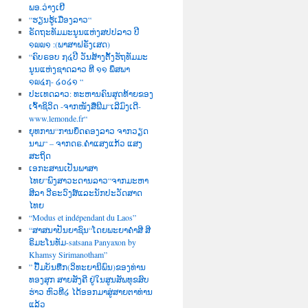
ພອ.ວ່າງເຢີ
“ຮຽນຮູ້ເມືອງລາວ“
ຣັດຖະທັມມະນູນແຫ່ງສປປລາວ ປີ
໑໙໙໑ :(ພາສາຝຣັ່ງເສດ)
“ຄົບຣອບ ໗໔ປີ ວັນສ້າງຕັ້ງຮັຖທັມມະ
ນູນແຫ່ງຊາດລາວ ທີ ໑໑ ພຶສພາ
໑໙໔໗- ໒໐໒໑ “
ປະເທດລາວ: ທະຫານຄົນສຸດທ້າຍຂອງ
ເຈົ້າຊິວິດ -ຈາກໜັງສື່ພີມ“ເລີມົງເດີ-
www.lemonde.fr“
ຍຸທການ“ການຍຶດຄອງລາວ ຈາກວຽດ
ນາມ“ – ຈາກດຣ.ຄຳແສງແກ້ວ ແສງ
ສະຖິດ
ເອກະສານເປັນພາສາ
ໄທຍ“ພົງສາວະດານລາວ“ຈາກມະຫາ
ສີລາ ວີຣະວົງສ໌ແລະນັກປະວັດສາດ
ໄທຍ
“Modus et indépendant du Laos”
“ສາສນາປັນຍາຊົນ“ໂດຍພະຍາຄຳສີ ສີ
ຣິມະໂນທັມ-satsana Panyaxon by
Khamsy Sirimanotham”
” ປື້ມບັນທືກ(ວິທະຍານິພົນ)ຂອງທ່ານ
ທອງສຸກ ສາຍສັງຄີ ຢູ່ໃນສູນສັພທຸຂສົບ
ຮ່າວ ຫົວທີ໒ ໄດ້ອອກມາສູ່ສາຍຕາທ່ານ
ແລ້ວ