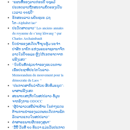
“ແຜນທີ່ຂອງລາວກ່ອນປີ ໑໘໙໓
ປະເທດລາວຖືກສະຍາມຍຶດຄອງເປັນ
ເວລາວ ໑໑໕ປີ“
ອັກສອນລາວ:ພຍັນຊນະ ໒໗
ໂຕ~Alphabet lao“
ປະວັດສາດລາວ” Les anciens annales
du royaume de s’ieng khwang “-par
Charles Archaimbault
ບົດນຳຂອງສເດັດເຈົ້າບູນອູ້ມ ນະຈຳ
ປາສັກ ນາຍົກ ແຫ່ງພຣະຣາຊອານາຈັກ
ລາວໃນປີ໑໙໔໙ ຫຼັງໄດ້ເອກຣາດຈາກ
ຝຣັ່ງເສດ”
“ ບົດບັນທຶກຊ່ວຍຈຳຂອງຂບວນການ
ເພື່ອປະຊາທິປະໄຕໃນລາວ-
Memorandum du mouvement pour la
démocratie du Laos “
“ປະກາດສາກົນວ່າດ້ວຍ ສິດທິມະນຸດ”-
ພາສາຝຣັ່ງເສດ
ສະພາບເສຖກີດໃນສປປລາວ-ຂໍ້ມູນ
ຈາກອົງການ ODOCC
“ຜູ້ນຳລາວເສຣີຝ່າຍຄ້ານ ໃນຕ່າງແດນ
ຕ້ານການນຳຂອງພວກຜະເດັດການພັກ
ລັດລາວແກວໃນສປປລາວ”
ຄຳສາຣະພາບຜີດຂອງສຸພາ”
“ມື້ນີ້ ວັນທີ ໑໐ ທັນວາ ແມ່ນວັນປະກາດ