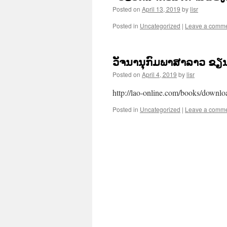
Posted on
April 13, 2019
by
lisr
Posted in
Uncategorized
|
Leave a comm
ວັຈນານຸກົມພາສາລາວ ຂຽນ
Posted on
April 4, 2019
by
lisr
http://lao-online.com/books/downlo
Posted in
Uncategorized
|
Leave a comm