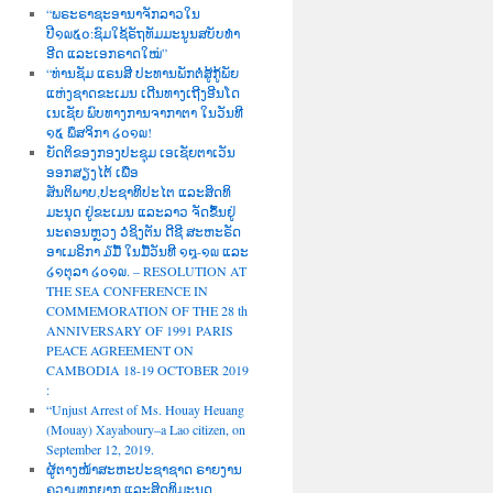
“ພຣະຣາຊະອານາຈັກລາວໃນ
ປີ໑໙໕໐:ຊົມໃຊ້ຣັຖທັມມະນູນສບັບທຳ
ອີດ ແລະເອກຣາດໃໝ່”
“ທ່ານຊັມ ແຣນສີ ປະທານພັກຕໍ່ສູ້ກູ້ພັຍ
ແຫ່ງຊາດຂະເມນ ເດີນທາງເຖີງອີນໂດ
ເນເຊັຍ ພົບທາງການຈາກາຕາ ໃນວັນທີ
໑໕ ພຶສຈິກາ ໒໐໑໙!
ຍັດຕິຂອງກອງປະຊຸມ ເອເຊັຍຕາເວັນ
ອອກສຽງໄຕ້ ເພື່ອ
ສັນຕິພາບ,ປະຊາທິປະໄຕ ແລະສິດທິ
ມະນຸດ ຢູ່ຂະເມນ ແລະລາວ ຈັດຂຶ້ນຢູ່
ນະຄອນຫຼວງ ວໍຊິງຕັນ ດີຊີ ສະຫະຣັດ
ອາເມຣິກາ ໓ມື້ ໃນມື້ວັນທີ ໑໘-໑໙ ແລະ
໒໑ຕຸລາ ໒໐໑໙. – RESOLUTION AT
THE SEA CONFERENCE IN
COMMEMORATION OF THE 28 th
ANNIVERSARY OF 1991 PARIS
PEACE AGREEMENT ON
CAMBODIA 18-19 OCTOBER 2019
:
“Unjust Arrest of Ms. Houay Heuang
(Mouay) Xayaboury–a Lao citizen, on
September 12, 2019.
ຜູ້ຕາງໜ້າສະຫະປະຊາຊາດ ຣາຍງານ
ຄວາມທຸກຍາກ ແລະສິດທິມະນຸດ