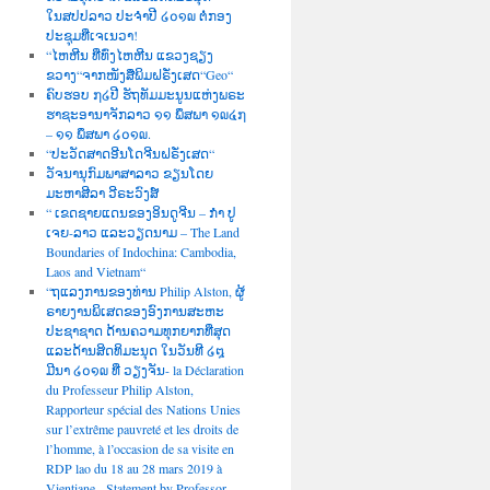
ໃນສປປລາວ ປະຈຳປີ ໒໐໑໙ ຕໍ່ກອງ
ປະຊຸມທີ່ເຈເນວາ!
“ໄຫຫີນ ທີ່ທົ່ງໄຫຫີນ ແຂວງຊຽງ
ຂວາງ“ຈາກໜັງສືພິມຝຣັ່ງເສດ“Geo“
ຄົບຮອບ ໗໒ປີ ຮັຖທັມມະນູນແຫ່ງພຣະ
ຮາຊະອານາຈັກລາວ ໑໑ ພຶສພາ ໑໙໔໗
– ໑໑ ພຶສພາ ໒໐໑໙.
“ປະວັດສາດອີນໂດຈີນຝຣັ່ງເສດ“
ວັຈນານຸກົມພາສາລາວ ຂຽນໂດຍ
ມະຫາສີລາ ວີຣະວົງສ໌
“ ເຂດຊາຍແດນຂອງອິນດູຈີນ – ກຳ ປູ
ເຈຍ-ລາວ ແລະວຽດນາມ – The Land
Boundaries of Indochina: Cambodia,
Laos and Vietnam“
“ຖແລງການຂອງທ່ານ Philip Alston, ຜູ້
ຣາຍງານພິເສດຂອງອົງການສະຫະ
ປະຊາຊາດ ດ້ານຄວາມທຸກຍາກທີ່ສຸດ
ແລະດ້ານສິດທິມະນຸດ ໃນວັນທີ ໒໘
ມີນາ ໒໐໑໙ ທີ່ ວຽງຈັນ- la Déclaration
du Professeur Philip Alston,
Rapporteur spécial des Nations Unies
sur l’extrême pauvreté et les droits de
l’homme, à l’occasion de sa visite en
RDP lao du 18 au 28 mars 2019 à
Vientiane, -Statement by Professor