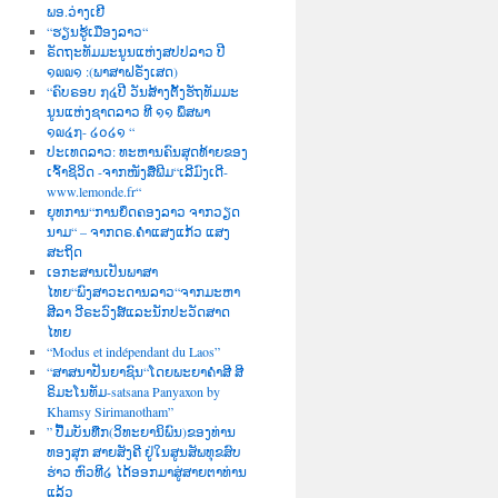
ພອ.ວ່າງເຢີ
“ຮຽນຮູ້ເມືອງລາວ“
ຣັດຖະທັມມະນູນແຫ່ງສປປລາວ ປີ
໑໙໙໑ :(ພາສາຝຣັ່ງເສດ)
“ຄົບຣອບ ໗໔ປີ ວັນສ້າງຕັ້ງຮັຖທັມມະ
ນູນແຫ່ງຊາດລາວ ທີ ໑໑ ພຶສພາ
໑໙໔໗- ໒໐໒໑ “
ປະເທດລາວ: ທະຫານຄົນສຸດທ້າຍຂອງ
ເຈົ້າຊິວິດ -ຈາກໜັງສື່ພີມ“ເລີມົງເດີ-
www.lemonde.fr“
ຍຸທການ“ການຍຶດຄອງລາວ ຈາກວຽດ
ນາມ“ – ຈາກດຣ.ຄຳແສງແກ້ວ ແສງ
ສະຖິດ
ເອກະສານເປັນພາສາ
ໄທຍ“ພົງສາວະດານລາວ“ຈາກມະຫາ
ສີລາ ວີຣະວົງສ໌ແລະນັກປະວັດສາດ
ໄທຍ
“Modus et indépendant du Laos”
“ສາສນາປັນຍາຊົນ“ໂດຍພະຍາຄຳສີ ສີ
ຣິມະໂນທັມ-satsana Panyaxon by
Khamsy Sirimanotham”
” ປື້ມບັນທືກ(ວິທະຍານິພົນ)ຂອງທ່ານ
ທອງສຸກ ສາຍສັງຄີ ຢູ່ໃນສູນສັພທຸຂສົບ
ຮ່າວ ຫົວທີ໒ ໄດ້ອອກມາສູ່ສາຍຕາທ່ານ
ແລ້ວ