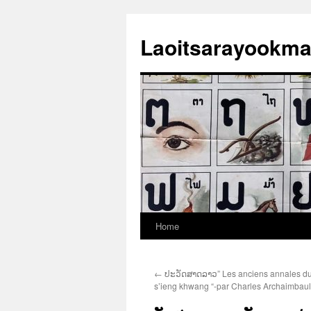
Laoitsarayookm
Home
Skip
to
←
ປະວັດສາດລາວ” Les anciens annales d
content
s’ieng khwang “-par Charles Archaimbaul