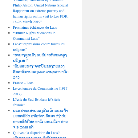
Philip Alston, United Nations Special
Rapporteur on extreme poverty and
human rights on his visit to Lao PDR,
18-28 March 2019”
Prochaines échéances du Laos
“Human Rights Violations in
Communist Laos”
Laos:”Répressions contre toutes les
religions”
“ຍານາງຊຸຍເມັງ ອະພິປາຍທີ່ສະພາສູງ
ຝຣັ່ງເສດ”
“ພືນພຣະບາງ“ຈາກປື້ມຂອງກະຊວງ
ສືກສາທິການຂອງພຣະຣາຊະອານາຈັກ
ລາວ
France – Laos
Le centenaire du Communisme (1917-
2017)
L’Asie du Sud-Est dans le”siècle
chinois”
ພຣະຮາຊະສານຂອງສົມເດັດພຣະເຈົ້າ
ມະຫາຊິວີຕ ສຣີສວ່າງ ວັທນາ ເຖີງປະ
ທານະທິບໍດີສະຫາຣັດອະເມຣິກາ ທ່ານ
ຈ.ອ ແຄນເນດີ
Qui veut la disparition du Laos?