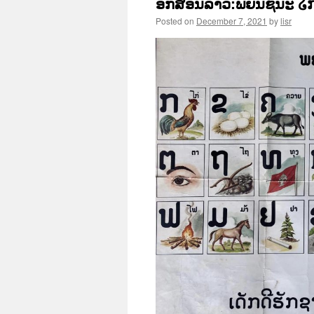
ອັກສອນລາວ:ພຍັນຊນະ ໒໗
Posted on
December 7, 2021
by
lisr