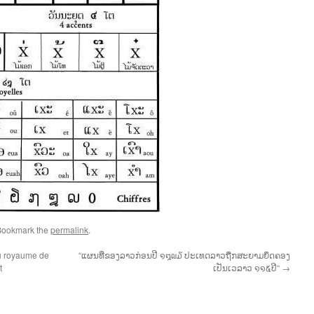
Bookmark the
permalink
.
u royaume de
“ແຜນທີ່ຂອງລາວກ່ອນປີ ໑໘໙໓ ປະເທດລາວຖືກສະຍາມຍຶດຄອງ
t
ເປັນເວລາວ ໑໑໕ປີ“
→