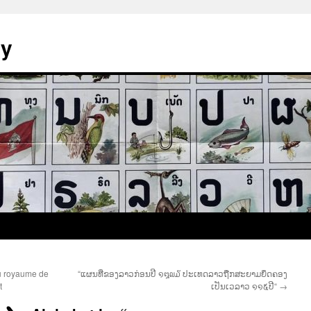
ay
u royaume de
“ແຜນທີ່ຂອງລາວກ່ອນປີ ໑໘໙໓ ປະເທດລາວຖືກສະຍາມຍຶດຄອງ
t
ເປັນເວລາວ ໑໑໕ປີ“
→