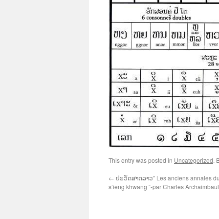
This entry was posted in
Uncategorized
. 
←
ປະວັດສາດລາວ” Les anciens annales d
s’ieng khwang “-par Charles Archaimbaul