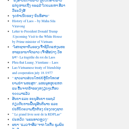
“ພົງສາວະດານລາວ ຫຼືປວັດສາດລາວ
ແຕ່ບູຮານເຖີງ ໑໙໔໖“ໂດຍມະຫາ ສິລາ
ວີຣະວົງສ໌
ຈຸດກຳເນີດຂອງ“ຄົນອີສານ“
History of Laos – by Maha Sila
Viravong
Letter to President Donald Trump
:Upcoming Visit to the White House
by Prime minister of Vietnam
“ໂສກຊາຕາກັມຂອງເຈົ້າຊິວິດແຫ່ງພຮະ
ຮາຊະອານາຈັກລາວ ເຈົ້າສີສວ່າງ ວັທ
ນາ“- La tragédie du roi du Laos
Phra that Luang ,Vientiane – Laos
Lao-Vietnamese treaty of friendship
and cooperation july 18 /1977
“ ຊາວລາວສ່ວນໃຫຍ່ບໍ່ຮູ້ນັກໂທດສ
ຍາມນຳ“ພຮະສຸກ“..ພຮະພຸທຮູບແຫກ
ແພ ຂື້ນຈາກນໍ້າຂອງຫງຽບໆເກືອບ
໑໐໐ມາແລ້ວ
ສັນຍາ ແລະ ອະນຸສັນຍາ ໑໙໗໓
ກ່ຽວກັບການຟື້ນຟູສັນຕິພາບ ແລະ
ປະຕິບັດຄວາມຖືກຕ້ອງ ປອງດອງຊາດ
” Le grand livre noir de la RDPLao”
ປະຫວັດ “ພຣະທາດຫຼວງ“
ຜຍາ “ແມວຈຳສີລ“ຈາກ ໂອກີ່ນ ຊຸມພົນ