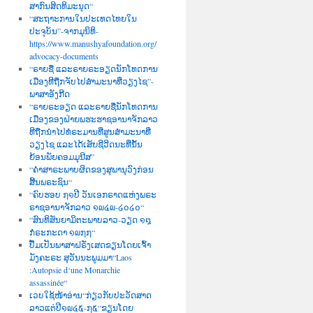
ສາກົນສິດທິມະນຸດ“
“ສະຖາະການໃນປະເທດໄທຍໃນ
ປະຈຸບັນ”-ຈາກມຸນິທິ-
https://www.manushyafoundation.org/
advocacy-documents
“ຣາຍຊື່ ແລະຣາຍຣະອຽດນັກໂທດການ
ເມືອງທີຖືກຈັບໄປສຳມະນາທີ່ວຽງໄຊ”-
ພາສາອັງກີດ
“ຣາຍຣະອຽດ ແລະຣາຍຊື່ນັກໂທດການ
ເມືອງຂອງຝ່າຍພຮະຮາຊອານາຈັກລາວ
ທີຖືກນຳໄປທໍຣະມານທີ່ສູນສຳມະນາທີ່
ວຽງໄຊ ແລະໄດ້ເສັຍຊີວີດນະທີ່ນັ້ນ
ຍ້ອນພັຍຄອມມຸນີສ”
“ຄຳສາຣະພາບຜິດຂອງສຸພານຸວົງກ່ອນ
ສີ້ນພຣະຊົນ“
“ຄົບຮອບ ໗໑ປີ ວັນເອກຣາດແຫ່ງພຣະ
ຣາຊອານາຈັກລາວ ໑໙໔໙-໒໐໒໐“
“ສົນທິສັນຍາມິຕະພາບລາວ-ວຽດ ໑໘
ກໍຣະກະດາ ໑໙໗໗“
ປື້ມເປັນພາສາຝຣັ່ງເສດຂຽນໂດຍເຈົ້າ
ມັງຄະຣະ ສຸວັນນະພູມມາ“Laos
:Autopsie d‘une Monarchie
assassinée“
ເວບໃຊ້ໜ້າອ່ານ“ກ່ຽວກັບປະວັດສາດ
ລາວແຕ່ປີ໑໙໔໕-໗໕“ຂຽນໂດຍ