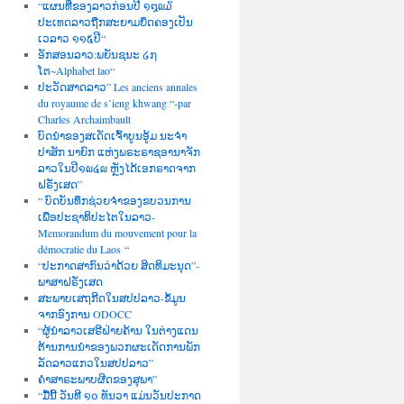
“ແຜນທີ່ຂອງລາວກ່ອນປີ ໑໘໙໓
ປະເທດລາວຖືກສະຍາມຍຶດຄອງເປັນ
ເວລາວ ໑໑໕ປີ“
ອັກສອນລາວ:ພຍັນຊນະ ໒໗
ໂຕ~Alphabet lao“
ປະວັດສາດລາວ” Les anciens annales
du royaume de s’ieng khwang “-par
Charles Archaimbault
ບົດນຳຂອງສເດັດເຈົ້າບູນອູ້ມ ນະຈຳ
ປາສັກ ນາຍົກ ແຫ່ງພຣະຣາຊອານາຈັກ
ລາວໃນປີ໑໙໔໙ ຫຼັງໄດ້ເອກຣາດຈາກ
ຝຣັ່ງເສດ”
“ ບົດບັນທຶກຊ່ວຍຈຳຂອງຂບວນການ
ເພື່ອປະຊາທິປະໄຕໃນລາວ-
Memorandum du mouvement pour la
démocratie du Laos “
“ປະກາດສາກົນວ່າດ້ວຍ ສິດທິມະນຸດ”-
ພາສາຝຣັ່ງເສດ
ສະພາບເສຖກີດໃນສປປລາວ-ຂໍ້ມູນ
ຈາກອົງການ ODOCC
“ຜູ້ນຳລາວເສຣີຝ່າຍຄ້ານ ໃນຕ່າງແດນ
ຕ້ານການນຳຂອງພວກຜະເດັດການພັກ
ລັດລາວແກວໃນສປປລາວ”
ຄຳສາຣະພາບຜີດຂອງສຸພາ”
“ມື້ນີ້ ວັນທີ ໑໐ ທັນວາ ແມ່ນວັນປະກາດ