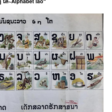
 ໂຕ~Alphabet lao“