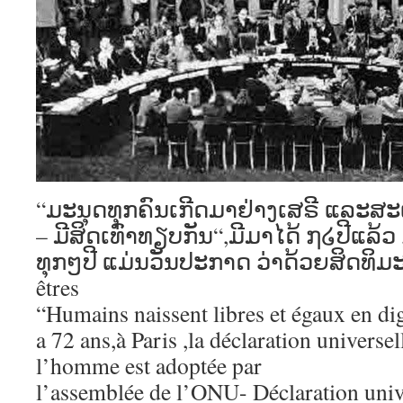
“ມະນຸດທຸກຄົນເກີດມາຢ່າງເສຣີ ແລະສະ
– ມີສິດເທົ່າທຽບກັນ“,ມີມາໄດ້ ໗໒ປີແລ້ວ
ທຸກໆປີ ແມ່ນວັນປະກາດ ວ່າດ້ວຍສິດທິມະ
êtres
“Humains naissent libres et égaux en dign
a 72 ans,à Paris ,la déclaration universel
l’homme est adoptée par
l’assemblée de l’ONU- Déclaration unive