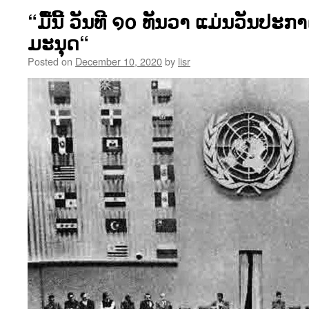
“ມື້ນີ້ ວັນທີ ໑໐ ທັນວາ ແມ່ນວັນປະກ
ມະນຸດ“
Posted on
December 10, 2020
by
lisr