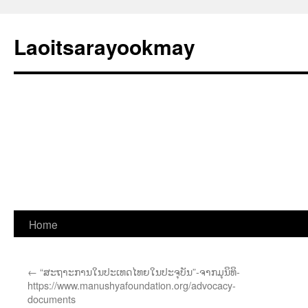
Laoitsarayookmay
Skip
Home
to
←
“ສະຖາະການໃນປະເທດໄທຍໃນປະຈຸບັນ”-ຈາກມຸນິທິ-
content
https://www.manushyafoundation.org/advocacy-
documents