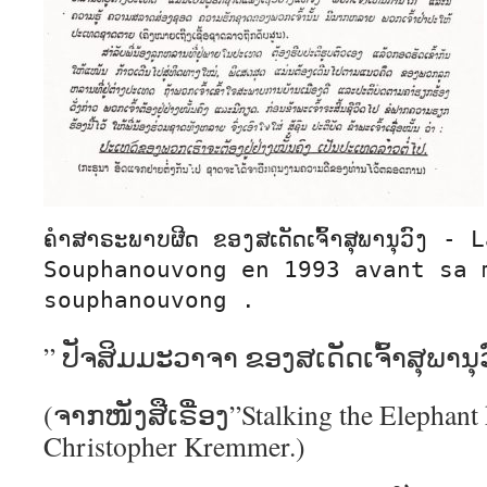
ຄຳສາຣະພາບຜີດ ຂອງສເດັດເຈົ້າສຸພານຸວົງ -
Souphanouvong en 1993 avant sa m
souphanouvong .
” ປັຈສິມມະວາຈາ ຂອງສເດັດເຈົ້າສຸພານຸວ
(ຈາກໜັງສືເຣື່ອງ”Stalking the Elepha
Christopher Kremmer.)