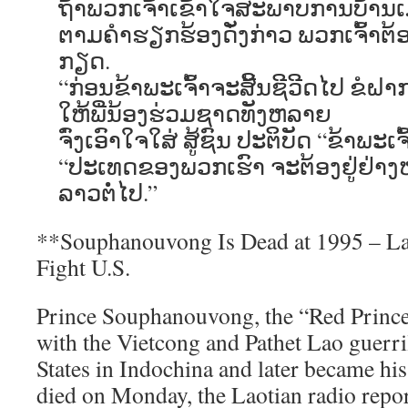
ຖ້າພວກເຈົ້າເຂົ້າໃຈສະພາບການບ້ານເ
ຕາມຄຳຮຽກຮ້ອງດັ່ງກ່າວ ພວກເຈົ້າຕ້ອງ
ກຽດ.
“ກ່ອນຂ້າພະເຈົ້າຈະສີ້ນຊີວີດໄປ ຂໍຝ
ໃຫ້ພີ່ນ້ອງຮ່ວມຊາດທັງຫລາຍ
ຈົ່ງເອົາໃຈໃສ່ ສູ້ຊົນ ປະຕິບັດ “ຂ້າພະເຈົ
“ປະເທດຂອງພວກເຮົາ ຈະຕ້ອງຢູ່ຢ່າງໝ
ລາວຕໍ່ໄປ.”
**Souphanouvong Is Dead at 1995 – La
Fight U.S.
Prince Souphanouvong, the “Red Princ
with the Vietcong and Pathet Lao guerril
States in Indochina and later became his
died on Monday, the Laotian radio repo