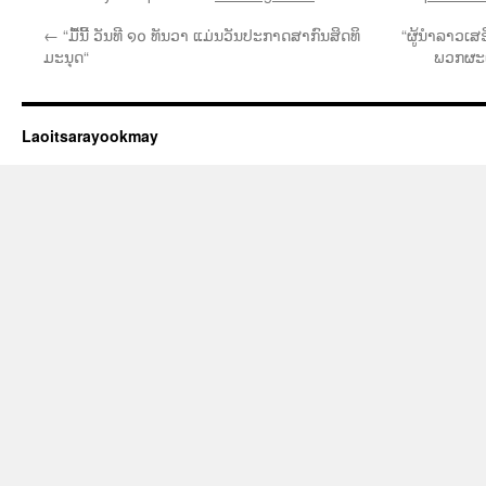
←
“ມື້ນີ້ ວັນທີ ໑໐ ທັນວາ ແມ່ນວັນປະກາດສາກົນສິດທິ
“ຜູ້ນຳລາວເສ
ມະນຸດ“
ພວກຜະ
Laoitsarayookmay