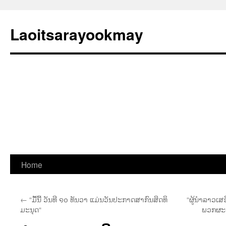
Laoitsarayookmay
Skip
Home
to
←
“ມື້ນີ້ ວັນທີ ໑໐ ທັນວາ ແມ່ນວັນປະກາດສາກົນສິດທິ
“ຜູ້ນຳລາວເສ
content
ມະນຸດ“
ພວກຜະ