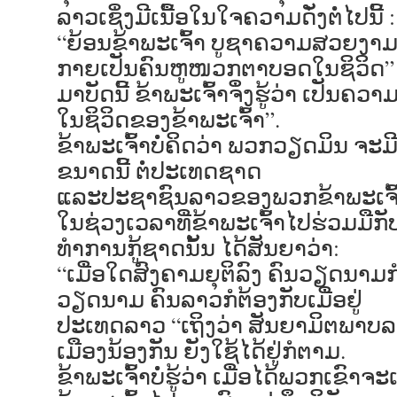
ລາວເຊິ່ງມີເນື້ອໃນໃຈຄວາມດັ່ງຕໍ່ໄປນີ້ :
“ຍ້ອນຂ້າພະເຈົ້າ ບູຊາຄວາມສວຍງາມຂ
ກາຍເປັນຄົນຫູໜວກຕາບອດໃນຊິວິດ”
ມາບັດນີ້ ຂ້າພະເຈົ້າຈຶ່ງຮູ້ວ່າ ເປັນ
ໃນຊິວິດຂອງຂ້າພະເຈົ້າ”.
ຂ້າພະເຈົ້າບໍ່ຄິດວ່າ ພວກວຽດມິນ ຈະມ
ຂນາດນີ້ ຕໍ່ປະເທດຊາດ
ແລະປະຊາຊົນລາວຂອງພວກຂ້າພະເຈົ້
ໃນຊ່ວງເວລາທີ່ຂ້າພະເຈົ້າໄປຮ່ວມມືກ
ທຳການກູ້ຊາດນັ້ນ ໄດ້ສັນຍາວ່າ:
“ເມື່ອໃດສົງຄາມຍຸຕິລົງ ຄົນວຽດນາມກໍ
ວຽດນາມ ຄົນລາວກໍຕ້ອງກັບເມື່ອຢູ່
ປະເທດລາວ “ເຖິງວ່າ ສັນຍາມິຕພາບລາ
ເມືອງນ້ອງກັນ ຍັງໃຊ້ໄດ້ຢູ່ກໍຕາມ.
ຂ້າພະເຈົ້າບໍ່ຮູ້ວ່າ ເມື່ອໄດ້ພວກເຂົາ