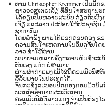
ທ່ານ Christopher Kremmer ເປັນນັກ
ຊາວອອສເຕຣເລັຽ ທີ່ສົນໃຈສະຖານະ
ໄດ້ຂຽນປື້ມຫລາຍສະບັບ ກ່ຽວກັບສົ
ເຈັຽ ແລະລາວ ປະປ່ອຍໃຫ້ປະຊາຊົນ 
ຊາຕາກັມ
ໂດຍລຳພັງ ພາຍໄຕ້ແອກຄອບຄອງ ຂອງ
ຄວາມສົນໃຈເຫດການໃນອີນດູຈີນໂດ
ລາວ ທຳໃຫ້ທ່ານ
ພຍາຍາມຫລາຍຄັ້ງຫລາຍຫົນທີ່ຈະເຂົ
ຕົນເອງ ແຕ່ກໍ ບໍ່ສາມາດ
ຜ່ານຜ່າກຳແພງໄມ້ໄຜ່ທີ່ຄອມມິວນິສ
ລີ້ລັບພາຍໃນປະເທດໄດ້.
ຈົນກະທັ່ງລະບອບປົກຄອງຄອມມິວນິສຕ
ພວກກຳອຳນາດຜະເດັດການ
ຄອມມິວນິສຕ໌ລາວແດງ ຈຳເປັນຕ້ອງໄ