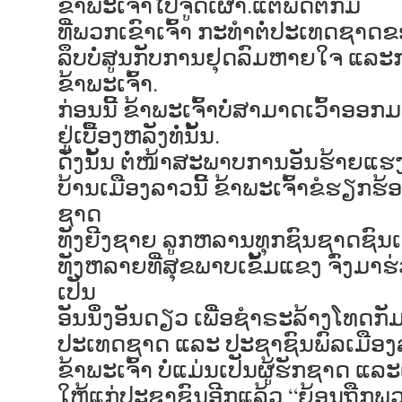
ຂ້າພະເຈົ້າໄປຈູດເຜົາ.ແຕ່ພຶດຕິກັມ
ທີ່ພວກເຂົາເຈົ້າ ກະທຳຕໍ່ປະເທດຊາດຂ
ລຶບບໍ່ສູນກັບການຢຸດລົມຫາຍໃຈ ແລະ
ຂ້າພະເຈົ້າ.
ກ່ອນນີ້ ຂ້າພະເຈົ້າບໍ່ສາມາດເວົ້າອອກ
ຢູ່ເບື້ອງຫລັງທໍ່ນັ້ນ.
ດັ່ງນັ້ນ ຕໍ່ໜ້າສະພາບການອັນຮ້າຍ
ບ້ານເມືອງລາວນີ້ ຂ້າພະເຈົ້າຂໍຮຽກຮ້ອ
ຊາດ
ທັງຍີງຊາຍ ລູກຫລານທຸກຊົນຊາດຊົນເຜົ
ທັງຫລາຍທີ່ສຸຂພາບເຂັ້ມແຂງ ຈົ່ງມາຮ່
ເປັນ
ອັນນຶ່ງອັນດຽວ ເພື່ອຊຳຣະລ້າງໂທດກັມຂອ
ປະເທດຊາດ ແລະ ປະຊາຊົນພົລເມືອງ
ຂ້າພະເຈົ້າ ບໍ່ແມ່ນເປັນຜູ້ຮັກຊາດ ແລ
ໃຫ້ແກ່ປະຊາຊົນອີກແລ້ວ “ຍ້ອນຖືກພວກ