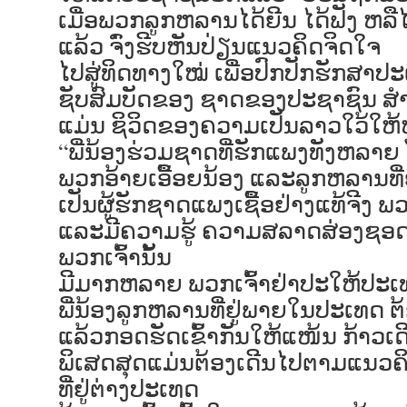
ເມື່ອພວກລູກຫລານໄດ້ຍີນ ໄດ້ຟັງ ຫລື
ແລ້ວ ຈົ່ງຮີບຫັນປ່ຽນແນວຄິດຈິດໃຈ
ໄປສູ່ທິດທາງໃໝ່ ເພື່ອປົກປັກຮັກສາ
ຊັບສົມບັດຂອງ ຊາດຂອງປະຊາຊົນ ສຳຄ
ແມ່ນ ຊິວິດຂອງຄວາມເປັນລາວໃວ້ໃຫ້ໝັ
“ພີ່ນ້ອງຮ່ວມຊາດທີ່ຮັກແພງທັງຫລາ
ພວກອ້າຍເອື້ອຍນ້ອງ ແລະລູກຫລານທີ່
ເປັນຜູ້ຮັກຊາດແພງເຊື້ອຢ່າງແທ້ຈີງ ພ
ແລະມີຄວາມຮູ້ ຄວາມສລາດສ່ອງຊອ
ພວກເຈົ້ານັ້ນ
ມີມາກຫລາຍ ພວກເຈົ້າຢ່າປະໃຫ້ປະ
ພີ່ນ້ອງລູກຫລານທີ່ຢູ່ພາຍໃນປະເທດ ຕ
ແລ້ວກອດຮັດເຂົ້າກັນໃຫ້ແໜ້ນ ກ້າວເດ
ພິເສດສຸດແມ່ນຕ້ອງເດີນໄປຕາມແນວ
ທີ່ຢູ່ຕ່າງປະເທດ