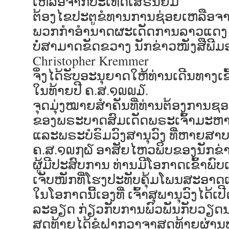
ເຫລືອຈາກປະເທດເສຣີນິຍົມ
ຕ້ອງໄຂປະຕູຂໍທານການຊ່ອຍເຫລືອຈາ
ພວກກຳອຳນາດຜະເດັດການລາວແດງ
ບໍ່ສາມາດຂັດຂວາງ ນັກຂ່າວໜັງສືພີມ
Christopher Kremmer
ຈິ່ງໄດ້ຮັບອະນຸຍາດໃຫ້ທ່ານເດີນທາງເ
ໃນທ້າຍປີ ຄ.ສ.໑໙໙໓.
ຈຸດມຸ່ງໝາຍສຳຄັນທີ່ທ່ານຕ້ອງການຊອ
ຂອງພຣະບາດສົມເດັດພຣະເຈົ້າມະຫາ
ແລະພຣະບໍຣົມວົງສານຸວົງ ທີ່ຫາຍສາບ
ຄ.ສ.໑໙໗໖ ອາສັຍໄຫວພິບຂອງນັກຂ່າ
ຜູ້ມີປະສົບການ ທ່ານມີໂອກາດເຂົ້າພົບເຈົ
ເຈັບໜັກທີ່ໂຮງປະທັບຄຸ້ມໂພນສະອາ
ໃນໂອກາດນີ້ເອງທີ່ ເຈົ້າສຸພານຸວົງໄດ້
ລະອຽດ ກ່ຽວກັບການພົວພັນກັບວຽ
ສຸດທ້າຍໄດ້ຂໍຝາກວາຈາສຸດທ້າຍຜ່ານ